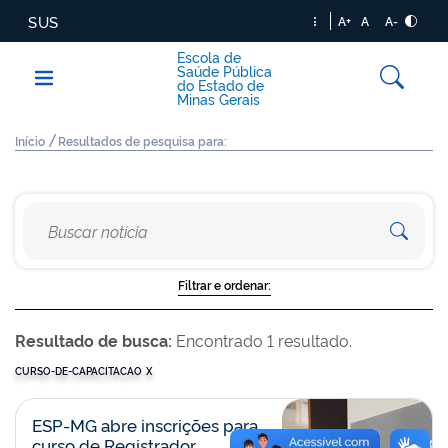
SUS
A+
A
A-
Escola de
Saúde Pública
do Estado de
Minas Gerais
/
Início
Resultados de pesquisa para:
Filtrar e ordenar:
Resultado de busca:
Encontrado 1 resultado.
CURSO-DE-CAPACITACAO
X
ESP-MG abre inscrições para
curso de Registrador