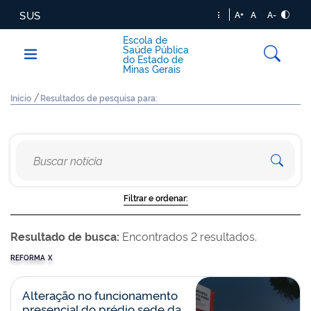
SUS
A+
A
A-
Escola de
Saúde Pública
do Estado de
Minas Gerais
/
Início
Resultados de pesquisa para:
Filtrar e ordenar:
Resultado de busca:
Encontrados 2 resultados.
REFORMA
X
Alteração no funcionamento
presencial do prédio sede da