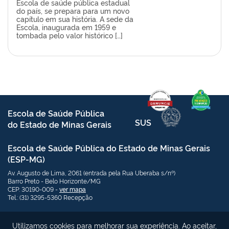
Escola de saúde pública estadual
do país, se prepara para um novo
capítulo em sua história. A sede da
Escola, inaugurada em 1959 e
tombada pelo valor histórico […]
Escola de Saúde Pública
SUS
do Estado de Minas Gerais
Escola de Saúde Pública do Estado de Minas Gerais
(ESP-MG)
Av. Augusto de Lima, 2061 (entrada pela Rua Uberaba s/nº)
Barro Preto - Belo Horizonte/MG
CEP: 30190-009 -
ver mapa
Tel.: (31) 3295-5360 Recepção
Links Úteis:
Redes Sociais
Utilizamos cookies para melhorar sua experiência. Ao aceitar,