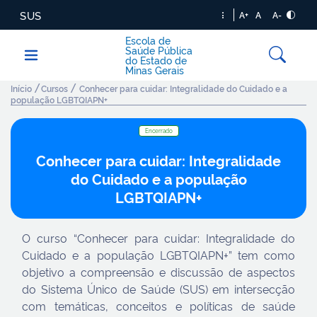
SUS
A+
A
A-
Escola de
Saúde Pública
do Estado de
Minas Gerais
/
/
Início
Cursos
Conhecer para cuidar: Integralidade do Cuidado e a
população LGBTQIAPN+
Encerrado
Conhecer para cuidar: Integralidade
do Cuidado e a população
LGBTQIAPN+
O curso “Conhecer para cuidar: Integralidade do
Cuidado e a população LGBTQIAPN+” tem como
objetivo a compreensão e discussão de aspectos
do Sistema Único de Saúde (SUS) em intersecção
com temáticas, conceitos e políticas de saúde