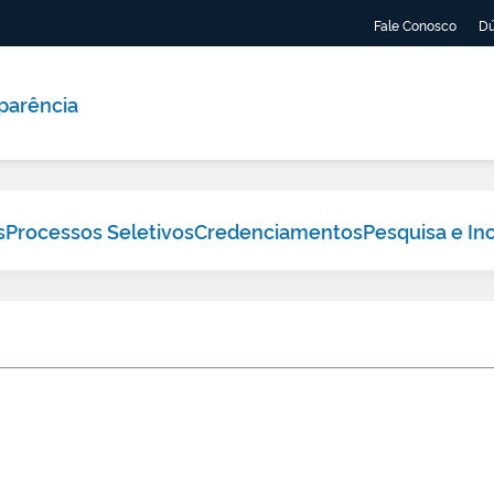
Fale Conosco
Dú
parência
s
Processos Seletivos
Credenciamentos
Pesquisa e In