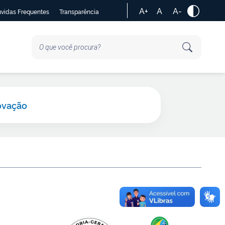
A+
A
A-
vidas Frequentes
Transparência
ovação