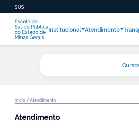
SUS
Escola de
Saúde Pública
Institucional
Atendimento
Trans
do Estado de
Minas Gerais
Curso
/
Início
Atendimento
Atendimento