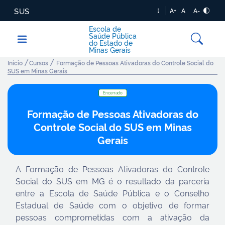
SUS
A+
A
A-
Escola de
Saúde Pública
do Estado de
Minas Gerais
/
/
Início
Cursos
Formação de Pessoas Ativadoras do Controle Social do
SUS em Minas Gerais
Encerrado
Formação de Pessoas Ativadoras do
Controle Social do SUS em Minas
Gerais
A Formação de Pessoas Ativadoras do Controle
Social do SUS em MG é o resultado da parceria
entre a Escola de Saúde Pública e o Conselho
Estadual de Saúde com o objetivo de formar
pessoas comprometidas com a ativação da