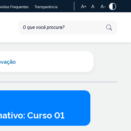
A+
A
A-
vidas Frequentes
Transparência
ovação
mativo: Curso 01