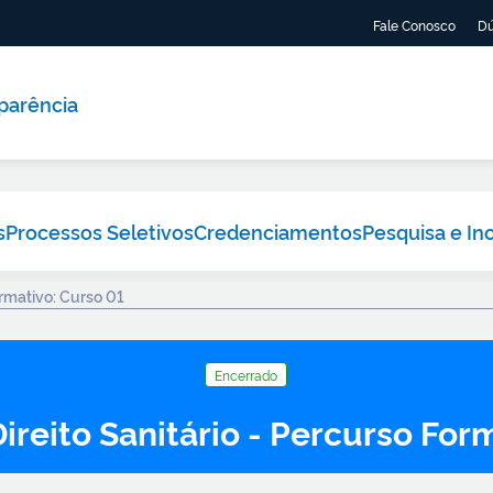
Fale Conosco
Dú
parência
s
Processos Seletivos
Credenciamentos
Pesquisa e In
ormativo: Curso 01
Encerrado
ireito Sanitário - Percurso For