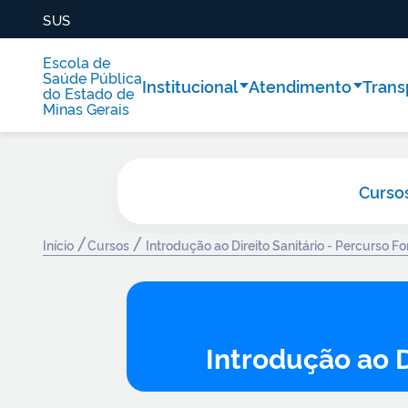
SUS
Escola de
Saúde Pública
Institucional
Atendimento
Trans
do Estado de
Minas Gerais
Curso
/
/
Início
Cursos
Introdução ao Direito Sanitário - Percurso F
Introdução ao D