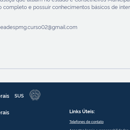
io completo e possuir conhecimentos básicos de inter
a: eadespmg.curso02@gmail.com
rais
SUS
Links Úteis:
rais
Telefones de contato