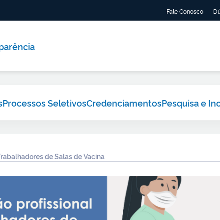
Fale Conosco
Dú
parência
s
Processos Seletivos
Credenciamentos
Pesquisa e In
Trabalhadores de Salas de Vacina