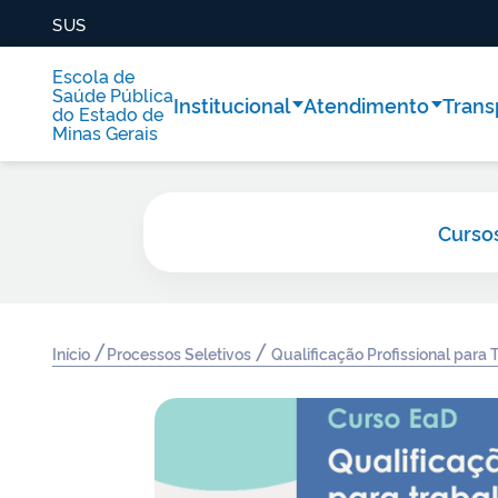
SUS
Escola de
Saúde Pública
Institucional
Atendimento
Trans
do Estado de
Minas Gerais
Curso
/
/
Início
Processos Seletivos
Qualificação Profissional para 