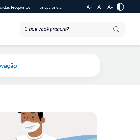
A+
A
A-
vidas Frequentes
Transparência
ovação