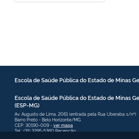
Escola de Saúde Pública
do Estado de Minas Ge
Escola de Saúde Pública do Estado de Minas Ge
(ESP-MG)
Av. Augusto de Lima, 2061 (entrada pela Rua Uberaba s/nº)
Barro Preto - Belo Horizonte/MG
CEP: 30190-009 -
ver mapa
Tel.: (31) 3295-5360 Recepção