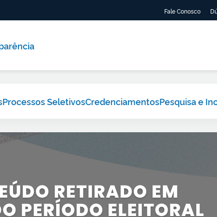
Fale Conosco
Dú
parência
s
Processos Seletivos
Credenciamentos
Pesquisa e In