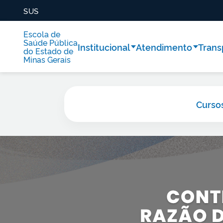
SUS
Escola de
Saúde Pública
Institucional
Atendimento
Trans
do Estado de
Minas Gerais
Curso