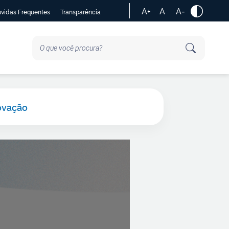
A+
A
A-
vidas Frequentes
Transparência
ovação