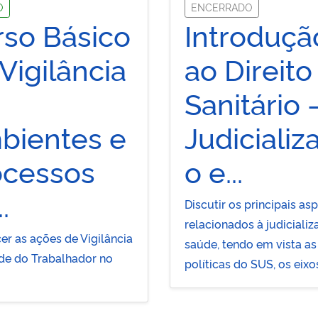
O
ENCERRADO
rso Básico
Introduçã
Vigilância
ao Direito
Sanitário 
bientes e
Judicializ
ocessos
o e...
.
Discutir os principais as
relacionados à judiciali
er as ações de Vigilância
saúde, tendo em vista as
e do Trabalhador no
políticas do SUS, os eixos