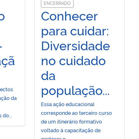
ENCERRADO
o
Conhecer
para cuidar:
–
Diversidade
açã
no cuidado
da
população...
pectos
zação da
Essa ação educacional
corresponde ao terceiro curso
 do...
de um itinerário formativo
voltado à capacitação de
gestores e...